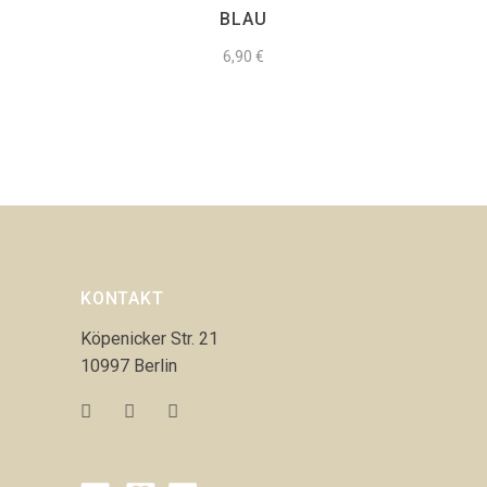
BLAU
6,90
€
KONTAKT
Köpenicker Str. 21
10997 Berlin