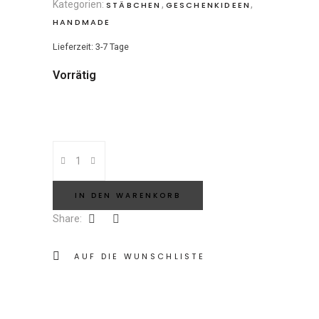
Kategorien:
,
,
STÄBCHEN
GESCHENKIDEEN
HANDMADE
Lieferzeit: 3-7 Tage
Vorrätig
Stäbchenablage
Fuji-
Design
IN DEN WARENKORB
ro
Share:
quantity
AUF DIE WUNSCHLISTE